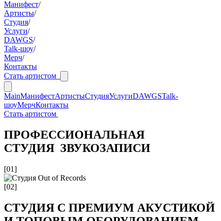
Манифест
/
Артисты
/
Студия
/
Услуги
/
DAWGS
/
Talk-шоу
/
Мерч
/
Контакты
Стать артистом
Main
Манифест
Артисты
Студия
Услуги
DAWGS
Talk-
шоу
Мерч
Контакты
Стать артистом
ПРОФЕССИОНАЛЬНАЯ
СТУДИЯ ЗВУКОЗАПИСИ
[01]
[02]
СТУДИЯ С ПРЕМИУМ АКУСТИКОЙ
И ТОПОВЫМ ОБОРУДОВАНИЕМ