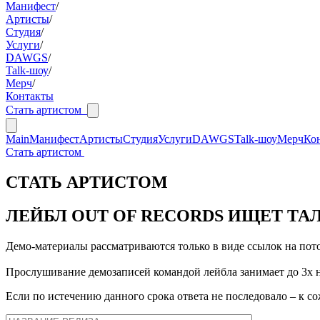
Манифест
/
Артисты
/
Студия
/
Услуги
/
DAWGS
/
Talk-шоу
/
Мерч
/
Контакты
Стать артистом
Main
Манифест
Артисты
Студия
Услуги
DAWGS
Talk-шоу
Мерч
Ко
Стать артистом
СТАТЬ АРТИСТОМ
ЛЕЙБЛ OUT OF RECORDS ИЩЕТ Т
Демо-материалы рассматриваются только в виде ссылок на пото
Прослушивание демозаписей командой лейбла занимает до 3х 
Если по истечению данного срока ответа не последовало – к 